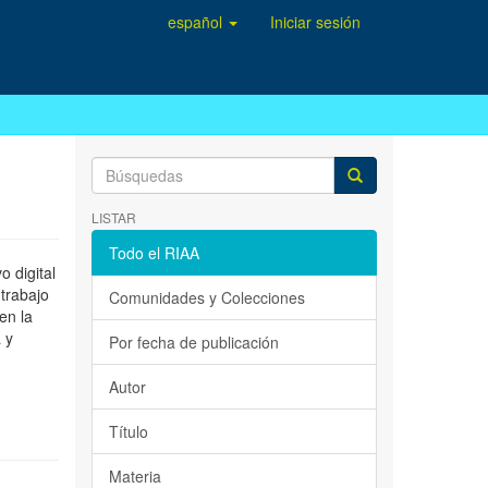
español
Iniciar sesión
LISTAR
Todo el RIAA
 digital
 trabajo
Comunidades y Colecciones
en la
 y
Por fecha de publicación
Autor
Título
Materia