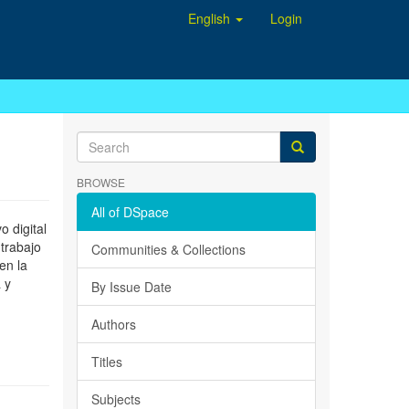
English
Login
BROWSE
All of DSpace
 digital
 trabajo
Communities & Collections
en la
 y
By Issue Date
Authors
Titles
Subjects