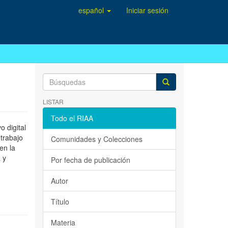
español
Iniciar sesión
LISTAR
Todo el RIAA
 digital
 trabajo
Comunidades y Colecciones
en la
 y
Por fecha de publicación
Autor
Título
Materia