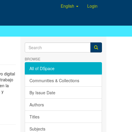
English
Login
BROWSE
All of DSpace
 digital
 trabajo
Communities & Collections
en la
 y
By Issue Date
Authors
Titles
Subjects