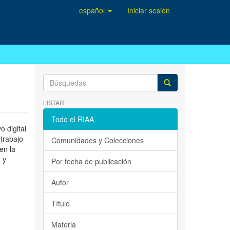
español
Iniciar sesión
LISTAR
Todo el RIAA
 digital
 trabajo
Comunidades y Colecciones
en la
 y
Por fecha de publicación
Autor
Título
Materia