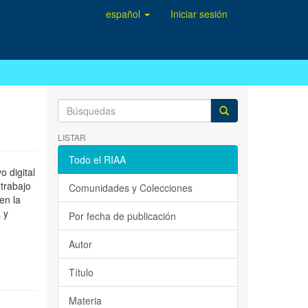
español
Iniciar sesión
LISTAR
Todo el RIAA
 digital
 trabajo
Comunidades y Colecciones
en la
 y
Por fecha de publicación
Autor
Título
Materia