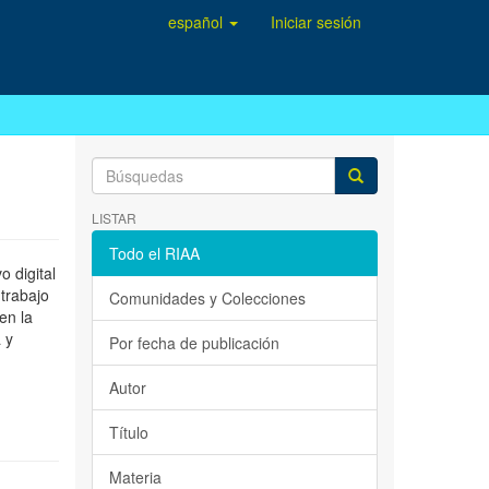
español
Iniciar sesión
LISTAR
Todo el RIAA
 digital
 trabajo
Comunidades y Colecciones
en la
 y
Por fecha de publicación
Autor
Título
Materia