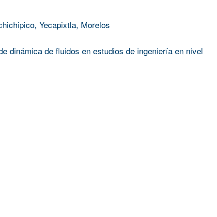
chichipico, Yecapixtla, Morelos
e dinámica de fluidos en estudios de ingeniería en nivel
Silvia Mendoza Vergara
;
ROGELIO SOTELO BOYAS
PARA APLICACIONES OPTO–ELÉCTRICAS Y CELDAS SO
A EXPERIENCIA DE DOLOR Y EL DAÑO CORPORAL, UN
 LA RESTAURACIÓN DE LA ATENCIÓN INTEROCEPTIVA