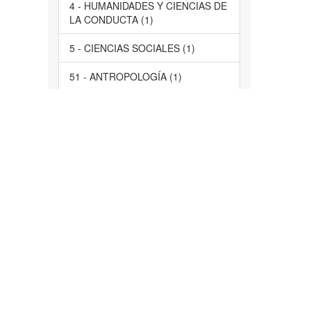
4 - HUMANIDADES Y CIENCIAS DE
LA CONDUCTA (1)
5 - CIENCIAS SOCIALES (1)
51 - ANTROPOLOGÍA (1)
61 - PSICOLOGÍA (1)
LARES
63 - SOCIOLOGÍA (1)
servicios de salud, comunidad,
Morelos, participación ciudadana,
evaluación, acción social, servicios
de salud, estudio de casos (1)
Tlayacapan, Atlatlahucan,
Tlalnepantla (1)
... más
Tiene Archivo(s)