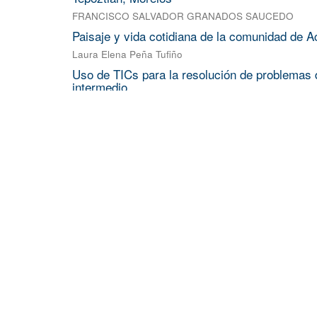
FRANCISCO SALVADOR GRANADOS SAUCEDO
Paisaje y vida cotidiana de la comunidad de A
Laura Elena Peña Tufiño
Uso de TICs para la resolución de problemas d
intermedio
ROBERTO FLORES VELAZQUEZ
;
NADIA LARA RUIZ
;
ESTUDIO DFT DE LA PEROVSKITA BASNO 
FRANCISCO JAVIER MARTINEZ FABIAN
NOCICEPCIÓN NO CONSCIENTE: ENTRE L
MODELO DE FILTROS FUNCIONALES PARA
VARGAS RIVAS MARCOS ENRIQUE
Más