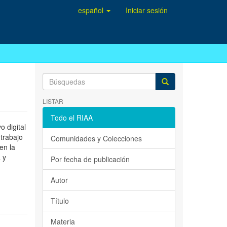
español
Iniciar sesión
LISTAR
Todo el RIAA
 digital
 trabajo
Comunidades y Colecciones
en la
 y
Por fecha de publicación
Autor
Título
Materia