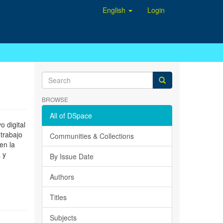
English
Login
BROWSE
All of DSpace
 digital
 trabajo
Communities & Collections
en la
 y
By Issue Date
Authors
Titles
Subjects