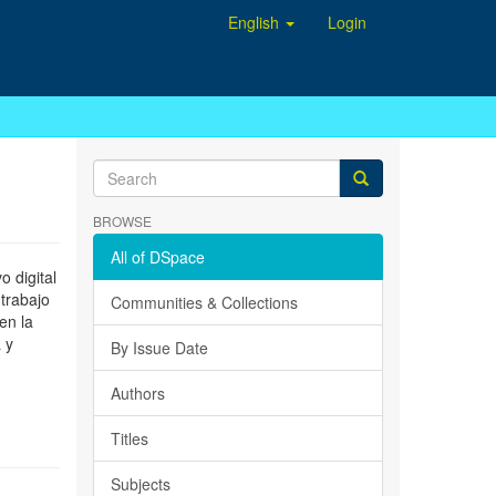
English
Login
BROWSE
All of DSpace
 digital
 trabajo
Communities & Collections
en la
 y
By Issue Date
Authors
Titles
Subjects