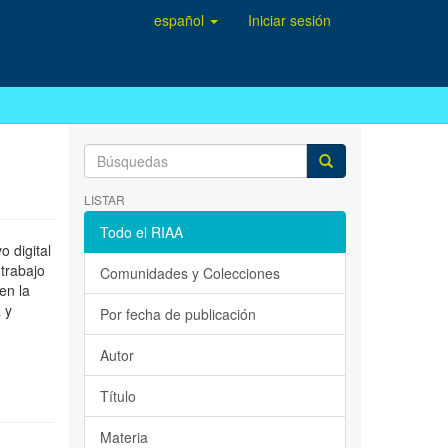
español
Iniciar sesión
LISTAR
Todo el RIAA
 digital
 trabajo
Comunidades y Colecciones
en la
 y
Por fecha de publicación
Autor
Título
Materia