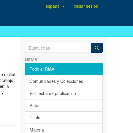
español
Iniciar sesión
LISTAR
Todo el RIAA
 digital
 trabajo
Comunidades y Colecciones
en la
 y
Por fecha de publicación
Autor
Título
Materia