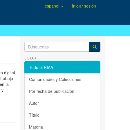
español
Iniciar sesión
LISTAR
Todo el RIAA
 digital
 trabajo
Comunidades y Colecciones
en la
 y
Por fecha de publicación
Autor
Título
Materia