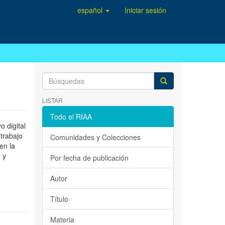
español
Iniciar sesión
LISTAR
Todo el RIAA
 digital
 trabajo
Comunidades y Colecciones
en la
 y
Por fecha de publicación
Autor
Título
Materia