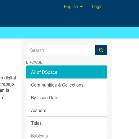
English
Login
BROWSE
All of DSpace
 digital
 trabajo
Communities & Collections
en la
 y
By Issue Date
Authors
Titles
Subjects