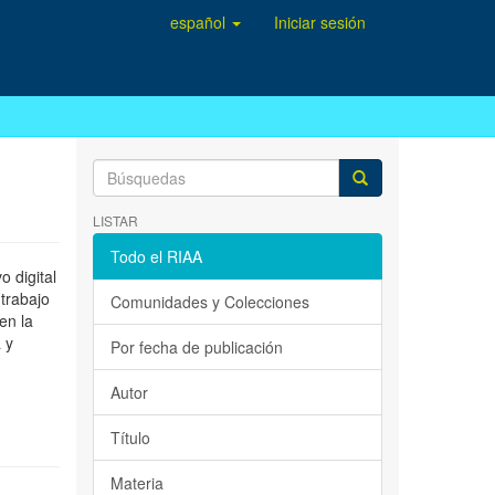
español
Iniciar sesión
LISTAR
Todo el RIAA
 digital
 trabajo
Comunidades y Colecciones
en la
 y
Por fecha de publicación
Autor
Título
Materia