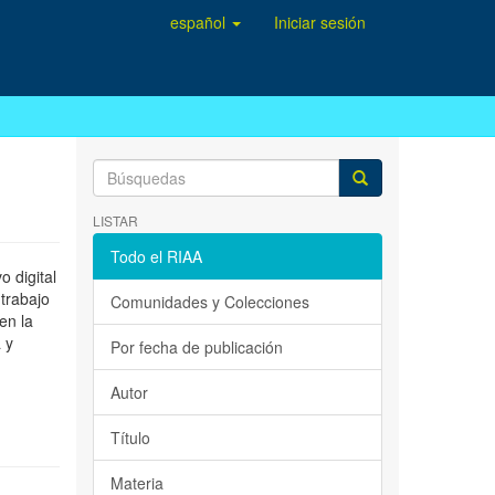
español
Iniciar sesión
LISTAR
Todo el RIAA
 digital
 trabajo
Comunidades y Colecciones
en la
 y
Por fecha de publicación
Autor
Título
Materia