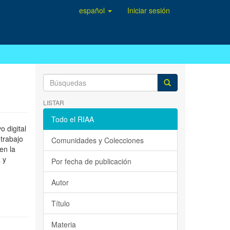
español
Iniciar sesión
LISTAR
Todo el RIAA
 digital
 trabajo
Comunidades y Colecciones
en la
 y
Por fecha de publicación
Autor
Título
Materia