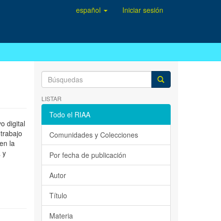
español
Iniciar sesión
LISTAR
Todo el RIAA
 digital
 trabajo
Comunidades y Colecciones
en la
 y
Por fecha de publicación
Autor
Título
Materia