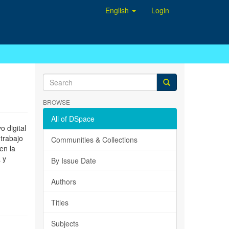
English
Login
BROWSE
All of DSpace
 digital
 trabajo
Communities & Collections
en la
 y
By Issue Date
Authors
Titles
Subjects