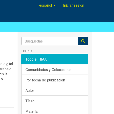
español
Iniciar sesión
LISTAR
Todo el RIAA
 digital
 trabajo
Comunidades y Colecciones
en la
 y
Por fecha de publicación
Autor
Título
Materia