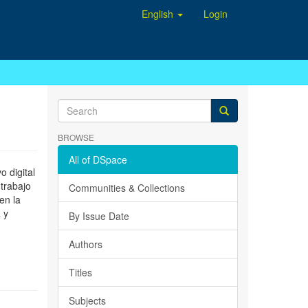
English
Login
BROWSE
All of DSpace
 digital
 trabajo
Communities & Collections
en la
 y
By Issue Date
Authors
Titles
Subjects