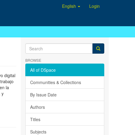
English
Login
BROWSE
All of DSpace
 digital
 trabajo
Communities & Collections
en la
 y
By Issue Date
Authors
Titles
Subjects