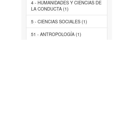
4 - HUMANIDADES Y CIENCIAS DE
LA CONDUCTA (1)
5 - CIENCIAS SOCIALES (1)
51 - ANTROPOLOGÍA (1)
61 - PSICOLOGÍA (1)
LARES
63 - SOCIOLOGÍA (1)
servicios de salud, comunidad,
Morelos, participación ciudadana,
evaluación, acción social, servicios
de salud, estudio de casos (1)
Tlayacapan, Atlatlahucan,
Tlalnepantla (1)
... View More
Tiene Archivo(s)