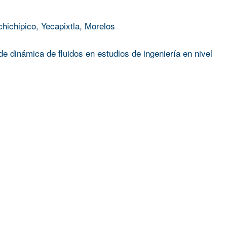
chichipico, Yecapixtla, Morelos
e dinámica de fluidos en estudios de ingeniería en nivel
Silvia Mendoza Vergara
;
ROGELIO SOTELO BOYAS
PARA APLICACIONES OPTO–ELÉCTRICAS Y CELDAS SO
A EXPERIENCIA DE DOLOR Y EL DAÑO CORPORAL, UN
 LA RESTAURACIÓN DE LA ATENCIÓN INTEROCEPTIVA