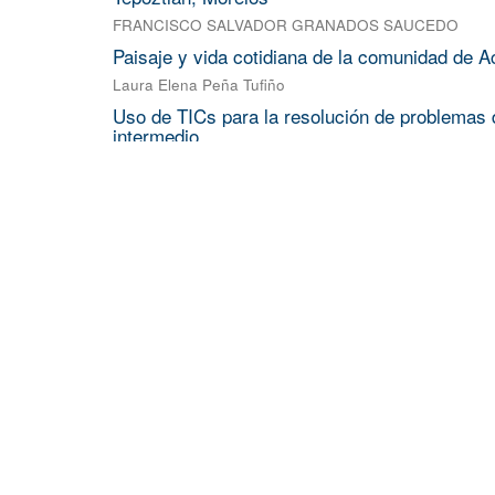
FRANCISCO SALVADOR GRANADOS SAUCEDO
Paisaje y vida cotidiana de la comunidad de A
Laura Elena Peña Tufiño
Uso de TICs para la resolución de problemas d
intermedio
ROBERTO FLORES VELAZQUEZ
;
NADIA LARA RUIZ
;
ESTUDIO DFT DE LA PEROVSKITA BASNO 
FRANCISCO JAVIER MARTINEZ FABIAN
NOCICEPCIÓN NO CONSCIENTE: ENTRE L
MODELO DE FILTROS FUNCIONALES PARA
VARGAS RIVAS MARCOS ENRIQUE
View more