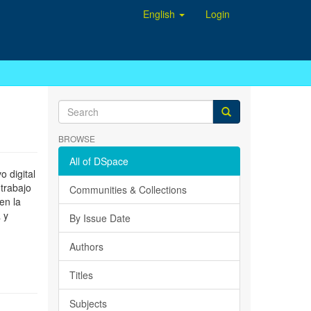
English
Login
BROWSE
All of DSpace
 digital
 trabajo
Communities & Collections
en la
 y
By Issue Date
Authors
Titles
Subjects