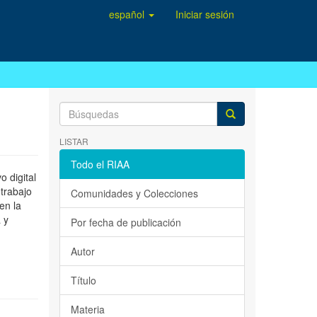
español
Iniciar sesión
LISTAR
Todo el RIAA
 digital
 trabajo
Comunidades y Colecciones
en la
 y
Por fecha de publicación
Autor
Título
Materia