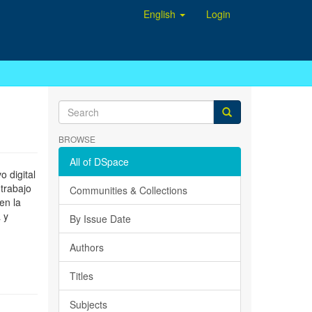
English
Login
BROWSE
All of DSpace
 digital
 trabajo
Communities & Collections
en la
 y
By Issue Date
Authors
Titles
Subjects