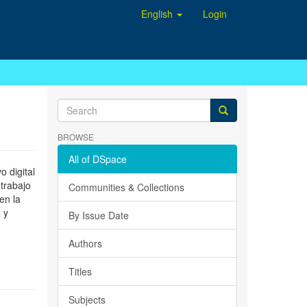
English
Login
BROWSE
All of DSpace
 digital
 trabajo
Communities & Collections
en la
 y
By Issue Date
Authors
Titles
Subjects