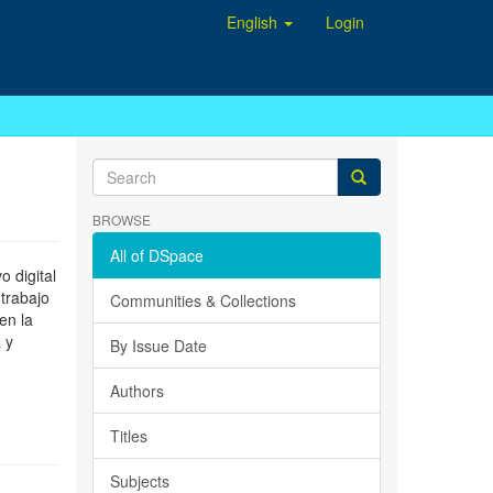
English
Login
BROWSE
All of DSpace
 digital
 trabajo
Communities & Collections
en la
 y
By Issue Date
Authors
Titles
Subjects