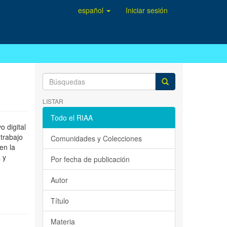
español
Iniciar sesión
LISTAR
Todo el RIAA
 digital
 trabajo
Comunidades y Colecciones
en la
 y
Por fecha de publicación
Autor
Título
Materia