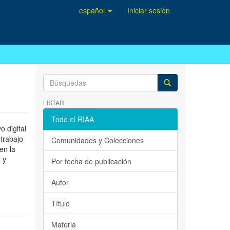
español
Iniciar sesión
LISTAR
Todo el RIAA
 digital
 trabajo
Comunidades y Colecciones
en la
 y
Por fecha de publicación
Autor
Título
Materia