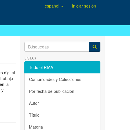
español
Iniciar sesión
LISTAR
Todo el RIAA
 digital
 trabajo
Comunidades y Colecciones
en la
 y
Por fecha de publicación
Autor
Título
Materia