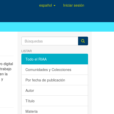
español
Iniciar sesión
LISTAR
Todo el RIAA
 digital
 trabajo
Comunidades y Colecciones
en la
 y
Por fecha de publicación
Autor
Título
Materia