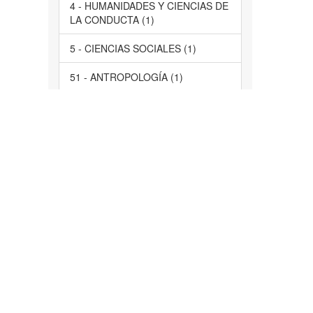
4 - HUMANIDADES Y CIENCIAS DE
LA CONDUCTA (1)
5 - CIENCIAS SOCIALES (1)
51 - ANTROPOLOGÍA (1)
61 - PSICOLOGÍA (1)
LARES
63 - SOCIOLOGÍA (1)
servicios de salud, comunidad,
Morelos, participación ciudadana,
evaluación, acción social, servicios
de salud, estudio de casos (1)
Tlayacapan, Atlatlahucan,
Tlalnepantla (1)
... más
Tiene Archivo(s)