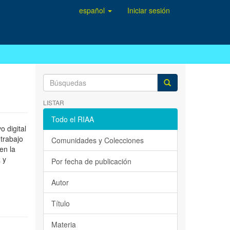
español
Iniciar sesión
LISTAR
Todo el RIAA
 digital
 trabajo
Comunidades y Colecciones
en la
 y
Por fecha de publicación
Autor
Título
Materia