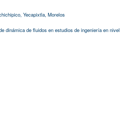
chichipico, Yecapixtla, Morelos
e dinámica de fluidos en estudios de ingeniería en nivel
Silvia Mendoza Vergara
;
ROGELIO SOTELO BOYAS
PARA APLICACIONES OPTO–ELÉCTRICAS Y CELDAS SO
A EXPERIENCIA DE DOLOR Y EL DAÑO CORPORAL, UN
 LA RESTAURACIÓN DE LA ATENCIÓN INTEROCEPTIVA