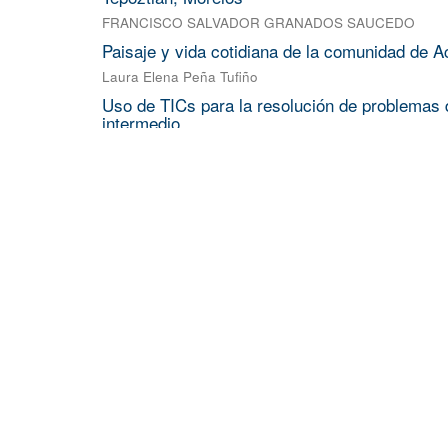
FRANCISCO SALVADOR GRANADOS SAUCEDO
Paisaje y vida cotidiana de la comunidad de A
Laura Elena Peña Tufiño
Uso de TICs para la resolución de problemas d
intermedio
ROBERTO FLORES VELAZQUEZ
;
NADIA LARA RUIZ
;
ESTUDIO DFT DE LA PEROVSKITA BASNO 
FRANCISCO JAVIER MARTINEZ FABIAN
NOCICEPCIÓN NO CONSCIENTE: ENTRE L
MODELO DE FILTROS FUNCIONALES PARA
VARGAS RIVAS MARCOS ENRIQUE
Más