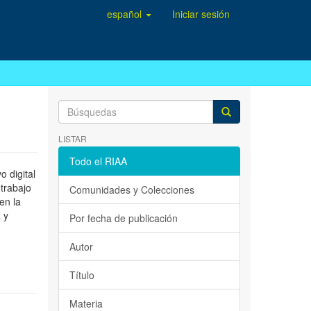
español
Iniciar sesión
LISTAR
Todo el RIAA
 digital
 trabajo
Comunidades y Colecciones
en la
 y
Por fecha de publicación
Autor
Título
Materia