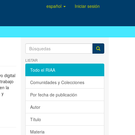
español
Iniciar sesión
LISTAR
Todo el RIAA
 digital
 trabajo
Comunidades y Colecciones
en la
 y
Por fecha de publicación
Autor
Título
Materia