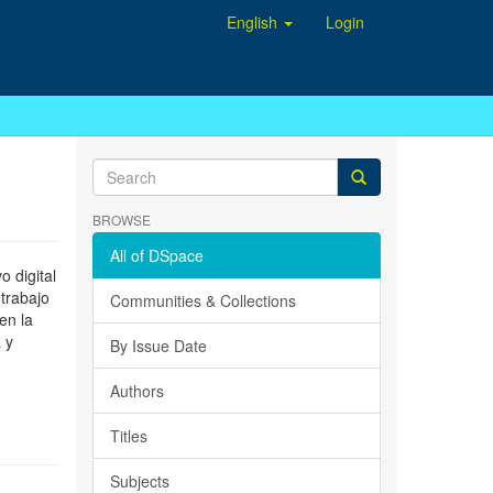
English
Login
BROWSE
All of DSpace
 digital
 trabajo
Communities & Collections
en la
 y
By Issue Date
Authors
Titles
Subjects