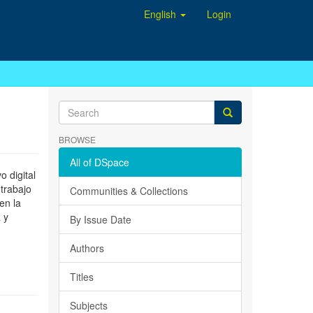
English
Login
BROWSE
All of DSpace
 digital
 trabajo
Communities & Collections
en la
 y
By Issue Date
Authors
Titles
Subjects