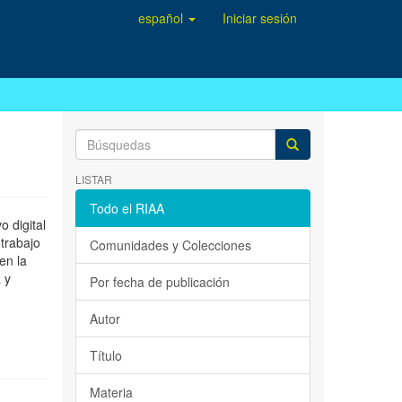
español
Iniciar sesión
LISTAR
Todo el RIAA
 digital
 trabajo
Comunidades y Colecciones
en la
 y
Por fecha de publicación
Autor
Título
Materia