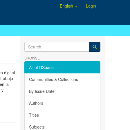
English
Login
BROWSE
All of DSpace
 digital
 trabajo
Communities & Collections
en la
 y
By Issue Date
Authors
Titles
Subjects