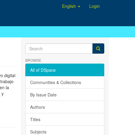
English
Login
BROWSE
All of DSpace
 digital
 trabajo
Communities & Collections
en la
 y
By Issue Date
Authors
Titles
Subjects