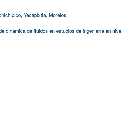
chichipico, Yecapixtla, Morelos
e dinámica de fluidos en estudios de ingeniería en nivel
Silvia Mendoza Vergara
;
ROGELIO SOTELO BOYAS
PARA APLICACIONES OPTO–ELÉCTRICAS Y CELDAS SO
A EXPERIENCIA DE DOLOR Y EL DAÑO CORPORAL, UN
 LA RESTAURACIÓN DE LA ATENCIÓN INTEROCEPTIVA