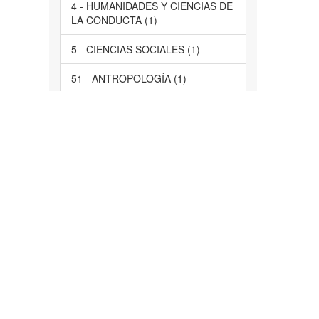
4 - HUMANIDADES Y CIENCIAS DE
LA CONDUCTA (1)
5 - CIENCIAS SOCIALES (1)
51 - ANTROPOLOGÍA (1)
61 - PSICOLOGÍA (1)
LARES
63 - SOCIOLOGÍA (1)
servicios de salud, comunidad,
Morelos, participación ciudadana,
evaluación, acción social, servicios
de salud, estudio de casos (1)
Tlayacapan, Atlatlahucan,
Tlalnepantla (1)
... View More
Tiene Archivo(s)