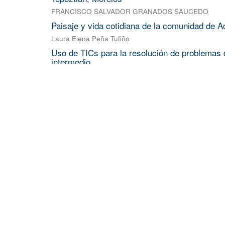
FRANCISCO SALVADOR GRANADOS SAUCEDO
Paisaje y vida cotidiana de la comunidad de A
Laura Elena Peña Tufiño
Uso de TICs para la resolución de problemas d
intermedio
ROBERTO FLORES VELAZQUEZ
;
NADIA LARA RUIZ
;
ESTUDIO DFT DE LA PEROVSKITA BASNO 
FRANCISCO JAVIER MARTINEZ FABIAN
NOCICEPCIÓN NO CONSCIENTE: ENTRE L
MODELO DE FILTROS FUNCIONALES PARA
VARGAS RIVAS MARCOS ENRIQUE
View more