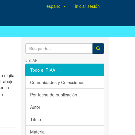
español
Iniciar sesión
LISTAR
Todo el RIAA
 digital
 trabajo
Comunidades y Colecciones
en la
 y
Por fecha de publicación
Autor
Título
Materia