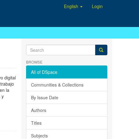
English
Login
BROWSE
All of DSpace
 digital
 trabajo
Communities & Collections
en la
 y
By Issue Date
Authors
Titles
Subjects