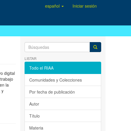
español
Iniciar sesión
LISTAR
Todo el RIAA
 digital
 trabajo
Comunidades y Colecciones
en la
 y
Por fecha de publicación
Autor
Título
Materia