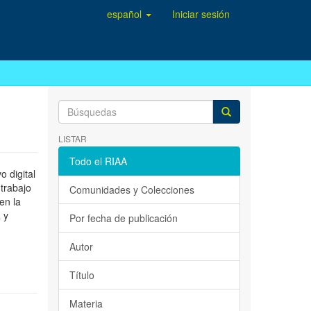
español
Iniciar sesión
LISTAR
Todo el RIAA
 digital
 trabajo
Comunidades y Colecciones
en la
 y
Por fecha de publicación
Autor
Título
Materia