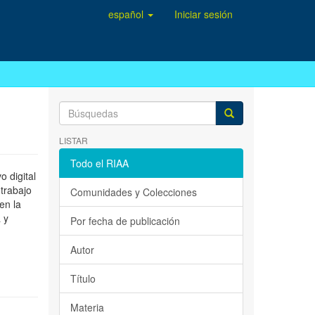
español
Iniciar sesión
LISTAR
Todo el RIAA
 digital
 trabajo
Comunidades y Colecciones
en la
 y
Por fecha de publicación
Autor
Título
Materia