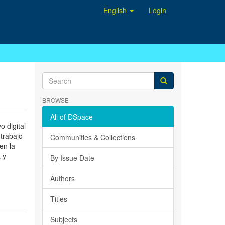
English
Login
BROWSE
All of DSpace
 digital
 trabajo
Communities & Collections
en la
 y
By Issue Date
Authors
Titles
Subjects