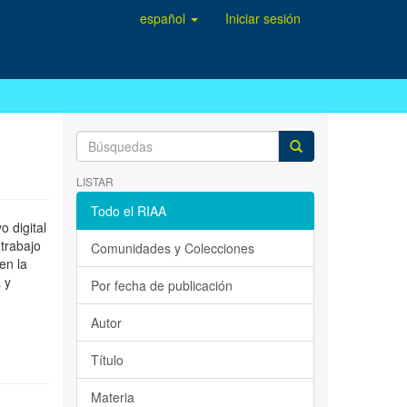
español
Iniciar sesión
LISTAR
Todo el RIAA
 digital
 trabajo
Comunidades y Colecciones
en la
 y
Por fecha de publicación
Autor
Título
Materia