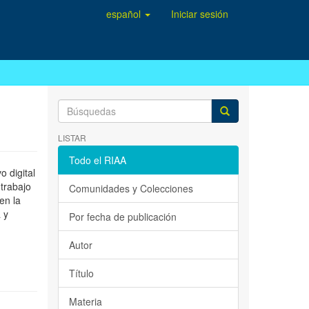
español
Iniciar sesión
LISTAR
Todo el RIAA
 digital
 trabajo
Comunidades y Colecciones
en la
 y
Por fecha de publicación
Autor
Título
Materia