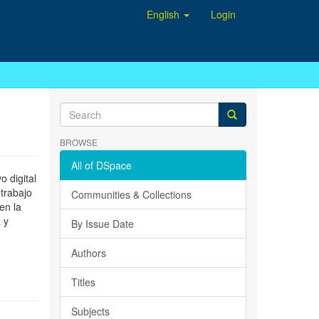
English
Login
BROWSE
All of DSpace
 digital
 trabajo
Communities & Collections
en la
 y
By Issue Date
Authors
Titles
Subjects