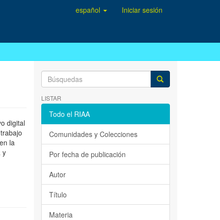
español
Iniciar sesión
LISTAR
Todo el RIAA
 digital
 trabajo
Comunidades y Colecciones
en la
 y
Por fecha de publicación
Autor
Título
Materia